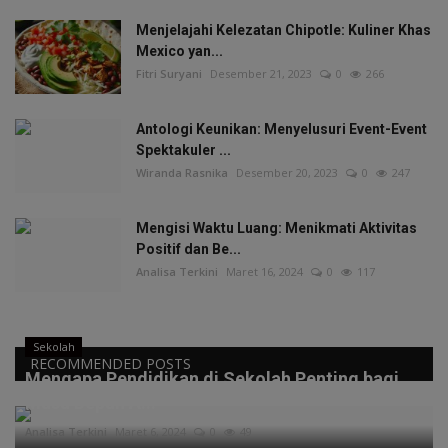
Menjelajahi Kelezatan Chipotle: Kuliner Khas
Mexico yan...
Fitri Suryani
Desember 21, 2023
0
266
Antologi Keunikan: Menyelusuri Event-Event
Spektakuler ...
Wiranda Rasnika
Desember 20, 2023
0
247
Mengisi Waktu Luang: Menikmati Aktivitas
Positif dan Be...
Analisa Terkini
Maret 16, 2024
0
117
Sekolah
RECOMMENDED POSTS
Mengapa Pendidikan di Sekolah Penting bagi
Masa Depan A...
Analisa Terkini
Maret 6, 2024
0
49