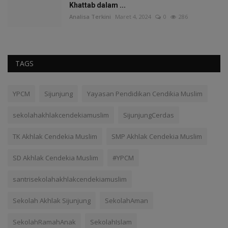
Khattab dalam ...
Analisa Terkini
Maret 4, 2024
0
286
TAGS
YPCM
Sijunjung
Yayasan Pendidikan Cendikia Muslim
sekolahakhlakcendekiamuslim
SijunjungCerdas
TK Akhlak Cendekia Muslim
SMP Akhlak Cendekia Muslim
SD Akhlak Cendekia Muslim
#YPCM
santrisekolahakhlakcendekiamuslim
Sekolah Akhlak Sijunjung
SekolahAman
SekolahRamahAnak
SekolahIslam