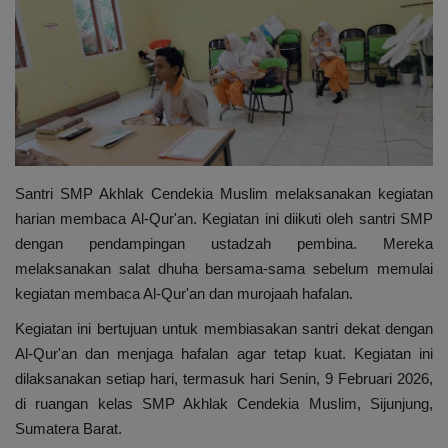
Sekolah
Tutorial
Peluang Usaha
Gallery
Santri SMP Akhlak Cendekia Muslim melaksanakan kegiatan
harian membaca Al-Qur'an. Kegiatan ini diikuti oleh santri SMP
dengan pendampingan ustadzah pembina. Mereka
melaksanakan salat dhuha bersama-sama sebelum memulai
kegiatan membaca Al-Qur'an dan murojaah hafalan.
Kegiatan ini bertujuan untuk membiasakan santri dekat dengan
Al-Qur'an dan menjaga hafalan agar tetap kuat. Kegiatan ini
dilaksanakan setiap hari, termasuk hari Senin, 9 Februari 2026,
di ruangan kelas SMP Akhlak Cendekia Muslim, Sijunjung,
Sumatera Barat.