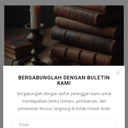
BERGABUNGLAH DENGAN BULETIN
Menuntut Ilmu dalam Islam: Anugerah dan Tanggung
KAMI
Jawab
Bergabunglah dengan daftar pelanggan kami untuk
Wiranda Rasnika
Desember 15, 2023
0
56
mendapatkan berita terbaru, pembaruan, dan
penawaran khusus langsung di kotak masuk Anda
KOMENTAR
KOMENTAR FACEBOOK