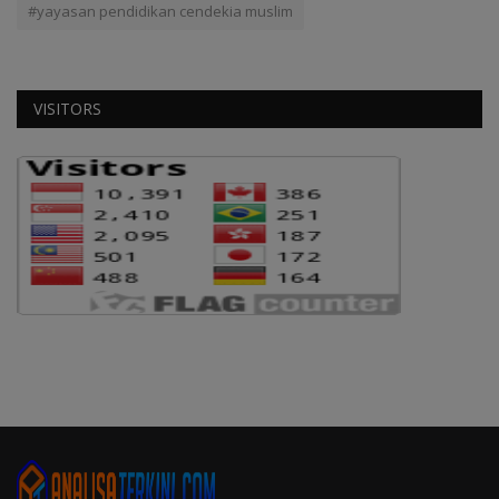
#yayasan pendidikan cendekia muslim
VISITORS