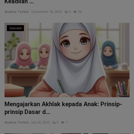
Keadilan ...
Sekolah
Analisa Terkini
Desember 18, 2025
0
36
Tutorial
Sekolah
Peluang Usaha
Gallery
Mengajarkan Akhlak kepada Anak: Prinsip-
prinsip Dasar d...
Analisa Terkini
Juli 26, 2025
0
7