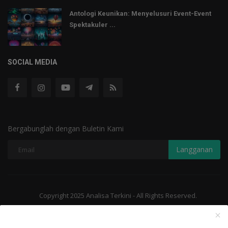
Antologi Keunikan: Menyelusuri Event-Event
Spektakuler ...
SOCIAL MEDIA
Bergabunglah dengan Buletin Kami
Langganan
Copyright 2025 Analisa Terkini - All Rights Reserved.
Terms & Conditions
Terms & Conditions
Undang-Undang ITE