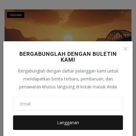
Sekolah
BERGABUNGLAH DENGAN BULETIN
KAMI
Bergabunglah dengan daftar pelanggan kami untuk
mendapatkan berita terbaru, pembaruan, dan
penawaran khusus langsung di kotak masuk Anda
Kisah-Kisah Inspiratif tentang Sabar dari
Sejarah Islam...
Analisa Terkini
Agustus 7, 2024
0
595
Langganan
Sekolah