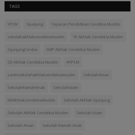
TAGS
YPCM
Sijunjung
Yayasan Pendidikan Cendikia Muslim
sekolahakhlakcendekiamuslim
TK Akhlak Cendekia Muslim
SijunjungCerdas
SMP Akhlak Cendekia Muslim
SD Akhlak Cendekia Muslim
#YPCM
santrisekolahakhlakcendekiamuslim
SekolahAman
SekolahRamahAnak
SekolahIslam
KBAkhlakCendekiaMuslim
Sekolah Akhlak Sijunjung
Sekolah Akhlak Cendekia Muslim
Sekolah Islam
Sekolah Aman
Sekolah Ramah Anak