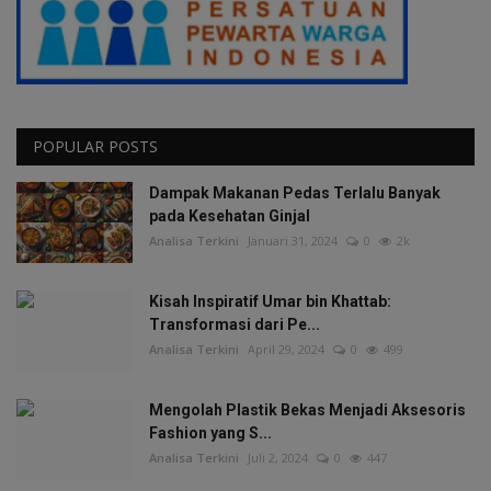
POPULAR POSTS
Dampak Makanan Pedas Terlalu Banyak
pada Kesehatan Ginjal
Analisa Terkini
Januari 31, 2024
0
2k
Kisah Inspiratif Umar bin Khattab:
Transformasi dari Pe...
Analisa Terkini
April 29, 2024
0
499
Mengolah Plastik Bekas Menjadi Aksesoris
Fashion yang S...
Analisa Terkini
Juli 2, 2024
0
447