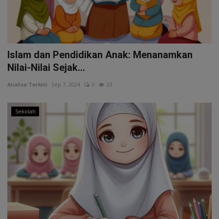
Islam dan Pendidikan Anak: Menanamkan
Nilai-Nilai Sejak...
Analisa Terkini
Sep 7, 2024
0
23
Sekolah