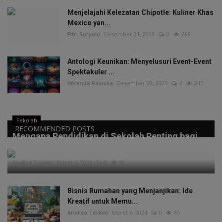
Menjelajahi Kelezatan Chipotle: Kuliner Khas
Mexico yan...
Fitri Suryani
Desember 21, 2023
0
266
Antologi Keunikan: Menyelusuri Event-Event
Spektakuler ...
Wiranda Rasnika
Desember 20, 2023
0
247
Sekolah
RECOMMENDED POSTS
Mengapa Pendidikan di Sekolah Penting bagi
Masa Depan A...
Analisa Terkini
Maret 6, 2024
0
49
Bisnis Rumahan yang Menjanjikan: Ide
Kreatif untuk Memu...
Analisa Terkini
Maret 6, 2024
0
65