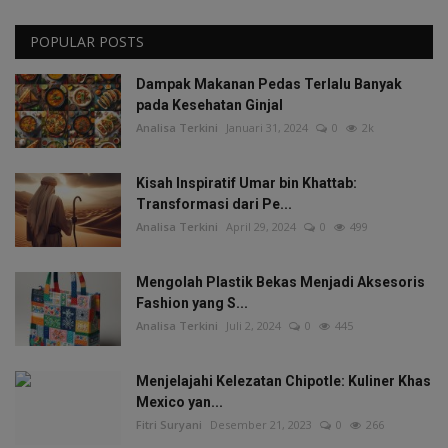
POPULAR POSTS
Dampak Makanan Pedas Terlalu Banyak
pada Kesehatan Ginjal
Analisa Terkini
Januari 31, 2024
0
2k
Kisah Inspiratif Umar bin Khattab:
Transformasi dari Pe...
Analisa Terkini
April 29, 2024
0
499
Mengolah Plastik Bekas Menjadi Aksesoris
Fashion yang S...
Analisa Terkini
Juli 2, 2024
0
445
Menjelajahi Kelezatan Chipotle: Kuliner Khas
Mexico yan...
Fitri Suryani
Desember 21, 2023
0
266