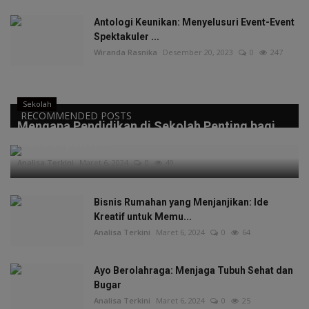
Antologi Keunikan: Menyelusuri Event-Event
Spektakuler ...
Wiranda Rasnika
Desember 20, 2023
0
247
Sekolah
RECOMMENDED POSTS
Mengapa Pendidikan di Sekolah Penting bagi
Masa Depan A...
Analisa Terkini
Maret 6, 2024
0
49
Bisnis Rumahan yang Menjanjikan: Ide
Kreatif untuk Memu...
Analisa Terkini
Maret 6, 2024
0
64
Ayo Berolahraga: Menjaga Tubuh Sehat dan
Bugar
Analisa Terkini
Maret 6, 2024
0
25