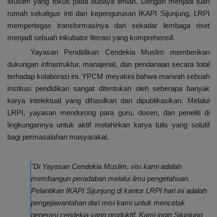
Muslim yang fokus pada budaya ilmiah. Dengan menjadi tuan
rumah sekaligus inti dari kepengurusan IKAPI Sijunjung, LRPI
mempertegas transformasinya dari sekadar lembaga riset
menjadi sebuah inkubator literasi yang komprehensif.
Yayasan Pendidikan Cendekia Muslim memberikan
dukungan infrastruktur, manajerial, dan pendanaan secara total
terhadap kolaborasi ini. YPCM meyakini bahwa marwah sebuah
institusi pendidikan sangat ditentukan oleh seberapa banyak
karya intelektual yang dihasilkan dan dipublikasikan. Melalui
LRPI, yayasan mendorong para guru, dosen, dan peneliti di
lingkungannya untuk aktif melahirkan karya tulis yang solutif
bagi permasalahan masyarakat.
"Di Yayasan Cendekia Muslim, visi kami adalah
membangun peradaban melalui ilmu pengetahuan.
Pelantikan IKAPI Sijunjung di kantor LRPI hari ini adalah
pengejawantahan dari misi kami untuk mencetak
generasi cendekia yang produktif. Kami ingin Sijunjung