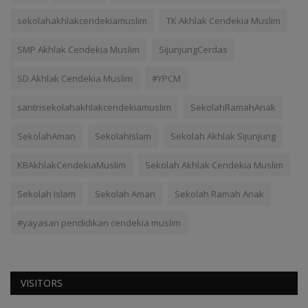
sekolahakhlakcendekiamuslim
TK Akhlak Cendekia Muslim
SMP Akhlak Cendekia Muslim
SijunjungCerdas
SD Akhlak Cendekia Muslim
#YPCM
santrisekolahakhlakcendekiamuslim
SekolahRamahAnak
SekolahAman
SekolahIslam
Sekolah Akhlak Sijunjung
KBAkhlakCendekiaMuslim
Sekolah Akhlak Cendekia Muslim
Sekolah Islam
Sekolah Aman
Sekolah Ramah Anak
#yayasan pendidikan cendekia muslim
VISITORS