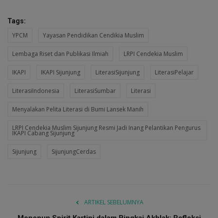
Tags:
YPCM
Yayasan Pendidikan Cendikia Muslim
Lembaga Riset dan Publikasi Ilmiah
LRPI Cendekia Muslim
IKAPI
IKAPI Sijunjung
LiterasiSijunjung
LiterasiPelajar
LiterasiIndonesia
LiterasiSumbar
Literasi
Menyalakan Pelita Literasi di Bumi Lansek Manih
LRPI Cendekia Muslim Sijunjung Resmi Jadi Inang Pelantikan Pengurus
IKAPI Cabang Sijunjung
Sijunjung
SijunjungCerdas
ARTIKEL SEBELUMNYA
Menenun Spirit Kartini dalam Bingkai Akhlak: Refleksi