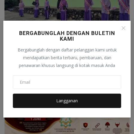
BERGABUNGLAH DENGAN BULETIN
KAMI
Sekolah Akhlak Cendekia Muslim Peringati Hari Anak
Nasi...
Bergabunglah dengan daftar pelanggan kami untuk
mendapatkan berita terbaru, pembaruan, dan
Analisa Terkini
Juli 23, 2026
0
3
penawaran khusus langsung di kotak masuk Anda
Langganan