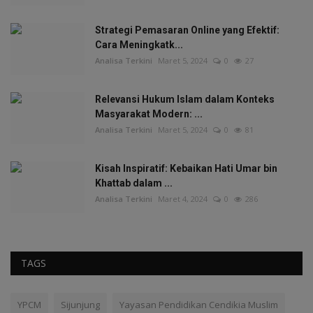
Strategi Pemasaran Online yang Efektif:
Cara Meningkatk...
Analisa Terkini
Maret 5, 2024
0
27
Relevansi Hukum Islam dalam Konteks
Masyarakat Modern: ...
Analisa Terkini
Maret 5, 2024
0
81
Kisah Inspiratif: Kebaikan Hati Umar bin
Khattab dalam ...
Analisa Terkini
Maret 4, 2024
0
286
TAGS
YPCM
Sijunjung
Yayasan Pendidikan Cendikia Muslim