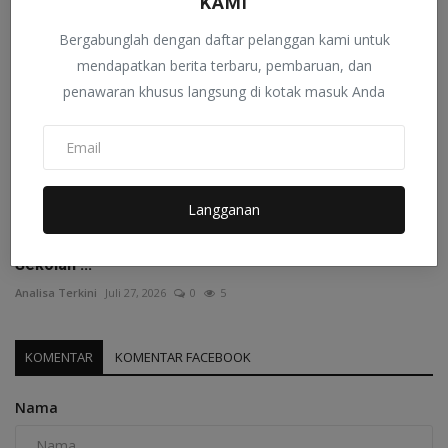
KAMI
Bergabunglah dengan daftar pelanggan kami untuk
mendapatkan berita terbaru, pembaruan, dan
penawaran khusus langsung di kotak masuk Anda
Langganan
Semangat Senin Penuh Makna, Upacara Bendera di
Sekolah ...
Analisa Terkini
Juli 27, 2026
0
5
KOMENTAR
KOMENTAR FACEBOOK
Nama