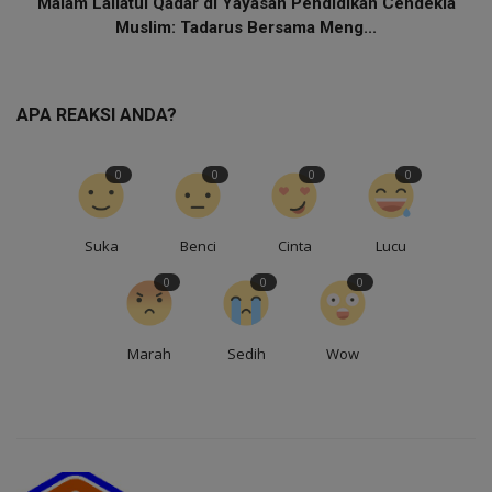
Malam Lailatul Qadar di Yayasan Pendidikan Cendekia
Muslim: Tadarus Bersama Meng...
APA REAKSI ANDA?
0
0
0
0
Suka
Benci
Cinta
Lucu
0
0
0
Marah
Sedih
Wow