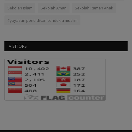
Sekolah Islam
Sekolah Aman
Sekolah Ramah Anak
#yayasan pendidikan cendekia muslim
VISITORS