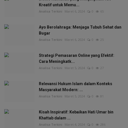
Kreatif untuk Memu...
Analisa Terkini
Maret 6, 2024
0
65
Ayo Berolahraga: Menjaga Tubuh Sehat dan
Bugar
Analisa Terkini
Maret 6, 2024
0
25
Strategi Pemasaran Online yang Efektif:
Cara Meningkatk...
Analisa Terkini
Maret 5, 2024
0
27
Relevansi Hukum Islam dalam Konteks
Masyarakat Modern: ...
Analisa Terkini
Maret 5, 2024
0
81
Kisah Inspiratif: Kebaikan Hati Umar bin
Khattab dalam ...
Analisa Terkini
Maret 4, 2024
0
286