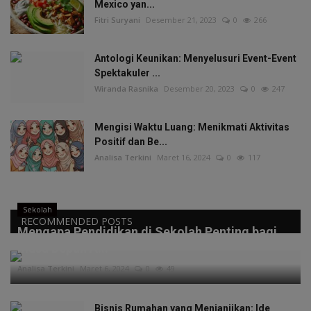
Mexico yan...
Fitri Suryani
Desember 21, 2023
0
266
Antologi Keunikan: Menyelusuri Event-Event
Spektakuler ...
Wiranda Rasnika
Desember 20, 2023
0
247
Mengisi Waktu Luang: Menikmati Aktivitas
Positif dan Be...
Analisa Terkini
Maret 16, 2024
0
117
Sekolah
RECOMMENDED POSTS
Mengapa Pendidikan di Sekolah Penting bagi
Masa Depan A...
Analisa Terkini
Maret 6, 2024
0
49
Bisnis Rumahan yang Menjanjikan: Ide