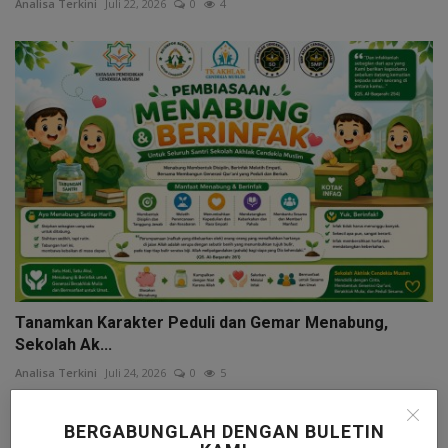
Analisa Terkini
Juli 22, 2026
0
4
Tanamkan Karakter Peduli dan Gemar Menabung,
Sekolah Ak...
Analisa Terkini
Juli 24, 2026
0
5
BERGABUNGLAH DENGAN BULETIN