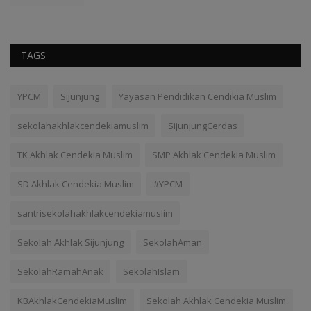
TAGS
YPCM
Sijunjung
Yayasan Pendidikan Cendikia Muslim
sekolahakhlakcendekiamuslim
SijunjungCerdas
TK Akhlak Cendekia Muslim
SMP Akhlak Cendekia Muslim
SD Akhlak Cendekia Muslim
#YPCM
santrisekolahakhlakcendekiamuslim
Sekolah Akhlak Sijunjung
SekolahAman
SekolahRamahAnak
SekolahIslam
KBAkhlakCendekiaMuslim
Sekolah Akhlak Cendekia Muslim