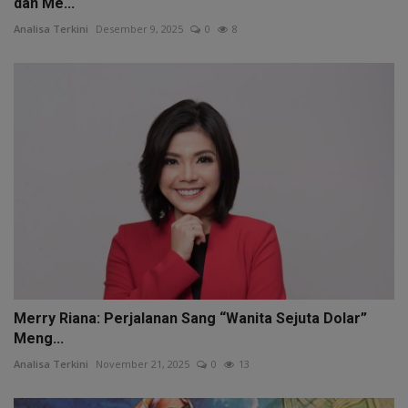
dan Me...
Analisa Terkini
Desember 9, 2025
0
8
Merry Riana: Perjalanan Sang “Wanita Sejuta Dolar”
Meng...
Analisa Terkini
November 21, 2025
0
13