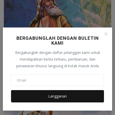
BERGABUNGLAH DENGAN BULETIN
KAMI
Bergabunglah dengan daftar pelanggan kami untuk
mendapatkan berita terbaru, pembaruan, dan
penawaran khusus langsung di kotak masuk Anda
Nabi Ibrahim AS: Teladan Ketauhidan Sepanjang Zaman
dan...
Analisa Terkini
Desember 4, 2025
0
4
Langganan