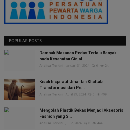
POPULAR POSTS
Dampak Makanan Pedas Terlalu Banyak
pada Kesehatan Ginjal
Analisa Terkini
Januari 31, 2024
0
2k
Kisah Inspiratif Umar bin Khattab:
Transformasi dari Pe...
Analisa Terkini
April 29, 2024
0
499
Mengolah Plastik Bekas Menjadi Aksesoris
Fashion yang S...
Analisa Terkini
Juli 2, 2024
0
444