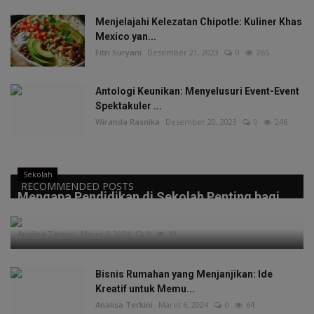
Menjelajahi Kelezatan Chipotle: Kuliner Khas
Mexico yan...
Fitri Suryani
Desember 21, 2023
0
265
Antologi Keunikan: Menyelusuri Event-Event
Spektakuler ...
Wiranda Rasnika
Desember 20, 2023
0
246
Sekolah
RECOMMENDED POSTS
Mengapa Pendidikan di Sekolah Penting bagi
Masa Depan A...
Analisa Terkini
Maret 6, 2024
0
49
Bisnis Rumahan yang Menjanjikan: Ide
Kreatif untuk Memu...
Analisa Terkini
Maret 6, 2024
0
64