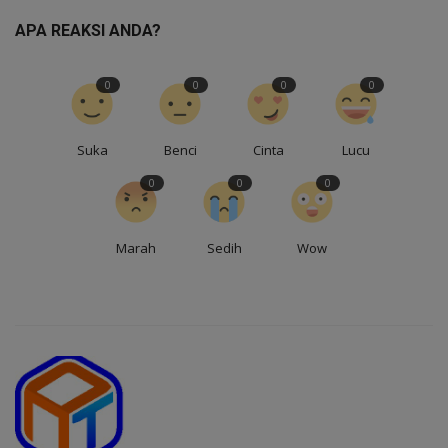
APA REAKSI ANDA?
0
0
0
0
Suka
Benci
Cinta
Lucu
0
0
0
Marah
Sedih
Wow