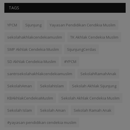
TAGS
YPCM
Sijunjung
Yayasan Pendidikan Cendikia Muslim
sekolahakhlakcendekiamuslim
TK Akhlak Cendekia Muslim
SMP Akhlak Cendekia Muslim
SijunjungCerdas
SD Akhlak Cendekia Muslim
#YPCM
santrisekolahakhlakcendekiamuslim
SekolahRamahAnak
SekolahAman
SekolahIslam
Sekolah Akhlak Sijunjung
KBAkhlakCendekiaMuslim
Sekolah Akhlak Cendekia Muslim
Sekolah Islam
Sekolah Aman
Sekolah Ramah Anak
#yayasan pendidikan cendekia muslim