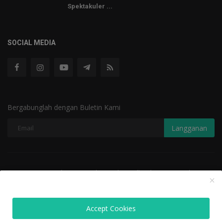
Spektakuler ...
SOCIAL MEDIA
Bergabunglah dengan Buletin Kami
Langganan
Copyright 2025 Analisa Terkini - All Rights Reserved.
Terms & Conditions
Terms & Conditions
Undang-Undang ITE
Accept Cookies
Pedoman Media Siber
Contact