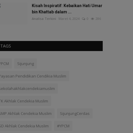
Kisah Inspiratif: Kebaikan Hati Umar
bin Khattab dalam ...
Analisa Terkini
Maret 4, 2024
0
286
TAGS
YPCM
Sijunjung
Yayasan Pendidikan Cendikia Muslim
sekolahakhlakcendekiamuslim
TK Akhlak Cendekia Muslim
SMP Akhlak Cendekia Muslim
SijunjungCerdas
SD Akhlak Cendekia Muslim
#YPCM