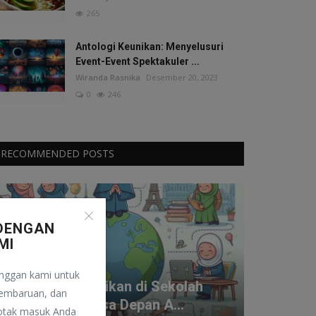
265
Antologi Keunikan: Menyelusuri
Event-Event Spektakuler ...
Wiranda Rasnika
Desember 20, 2023
0
246
RECOMMENDED POSTS
DENGAN
MI
Sekolah
nggan kami untuk
Mengapa Pendidikan di Sekolah
pembaruan, dan
Penting bagi Masa Depan A...
kotak masuk Anda