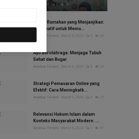
Analisa Terkini
Maret 6, 2024
0
49
Bisnis Rumahan yang Menjanjikan:
Ide Kreatif untuk Memu...
Analisa Terkini
Maret 6, 2024
0
64
Ayo Berolahraga: Menjaga Tubuh
Sehat dan Bugar
Analisa Terkini
Maret 6, 2024
0
24
Strategi Pemasaran Online yang
Efektif: Cara Meningkatk...
Analisa Terkini
Maret 5, 2024
0
27
Relevansi Hukum Islam dalam
Konteks Masyarakat Modern: ...
Analisa Terkini
Maret 5, 2024
0
81