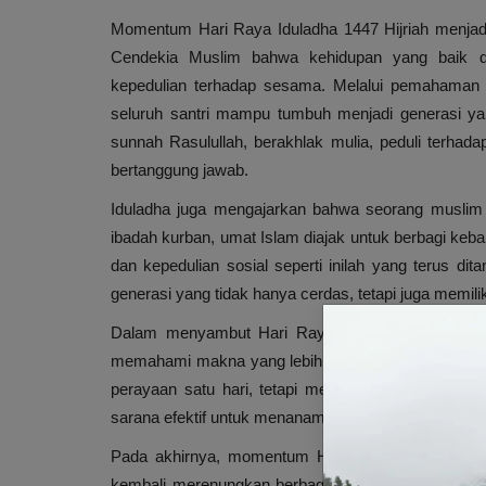
Momentum Hari Raya Iduladha 1447 Hijriah menjadi
Cendekia Muslim bahwa kehidupan yang baik di
kepedulian terhadap sesama. Melalui pemahaman 
seluruh santri mampu tumbuh menjadi generasi ya
sunnah Rasulullah, berakhlak mulia, peduli terhad
bertanggung jawab.
Iduladha juga mengajarkan bahwa seorang muslim ha
ibadah kurban, umat Islam diajak untuk berbagi ke
dan kepedulian sosial seperti inilah yang terus d
generasi yang tidak hanya cerdas, tetapi juga memili
Dalam menyambut Hari Raya Iduladha, Yayasan Pe
memahami makna yang lebih dalam dari perayaan in
perayaan satu hari, tetapi menjadi bagian dari pe
sarana efektif untuk menanamkan nilai-nilai keimanan
Pada akhirnya, momentum Hari Raya Iduladha 1447
kembali merenungkan berbagai pelajaran yang dap