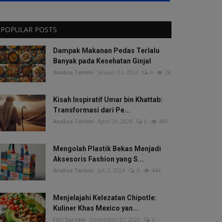
POPULAR POSTS
Dampak Makanan Pedas Terlalu
Banyak pada Kesehatan Ginjal
Analisa Terkini
Januari 31, 2024
0
2k
Kisah Inspiratif Umar bin Khattab:
Transformasi dari Pe...
Analisa Terkini
April 29, 2024
0
499
Mengolah Plastik Bekas Menjadi
Aksesoris Fashion yang S...
Analisa Terkini
Juli 2, 2024
0
444
Menjelajahi Kelezatan Chipotle:
Kuliner Khas Mexico yan...
Fitri Suryani
Desember 21, 2023
0