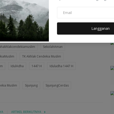
epada Allah, meningkatkan kepedulian terhadap sesama, dan
i-hari.
Langganan
ahakhlakcendekiamuslim
SekolahAman
kiaMuslim
TK Akhlak Cendekia Muslim
im
IdulAdha
1447 H
Iduladha 1447 H
dekia Muslim
Sijunjung
SijunjungCerdas
YA
ARTIKEL BERIKUTNYA