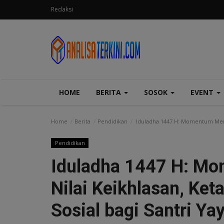
Redaksi
HOME
BERITA
SOSOK
EVENT
Home
Berita
Pendidikan
Iduladha 1447 H: Momentum Menan
Pendidikan
Iduladha 1447 H: 
Nilai Keikhlasan, Ket
Sosial bagi Santri Y