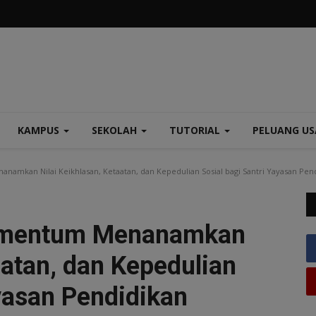
KAMPUS
SEKOLAH
TUTORIAL
PELUANG U
amkan Nilai Keikhlasan, Ketaatan, dan Kepedulian Sosial bagi Santri Yayasan Pen
Momentum Menanamkan
aatan, dan Kepedulian
ayasan Pendidikan