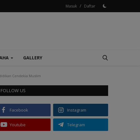
/
Masuk
Daftar
SAHA
GALLERY
didikan Cendekia Muslim
FOLLOW US
Facebook
Instagram
Youtube
Telegram