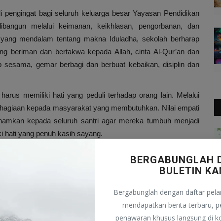
 pengingat bagi seluruh keluarga besar Yayasan Pendidikan
bangun melalui keimanan, keikhlasan, pengorbanan, dan
yang mendalam tentang makna Iduladha, sekolah berharap
ng beriman dan bertakwa kepada Allah, cinta Al-Qur’an dan
ap sesama, gemar berbagi dan berbuat kebaikan, disiplin dan
rus memiliki hati yang peduli terhadap orang lain. Melalui
bahagiaan kepada masyarakat yang membutuhkan. Nilai empati
itanamkan kepada seluruh santri agar mereka tumbuh menjadi
ki hati yang penuh kasih sayang.
ndidikan Cendekia Muslim berharap seluruh santri dapat
BERGABUNGLAH 
i. Dengan demikian, momentum Iduladha tidak berhenti pada
BULETIN KA
mbentukan karakter santri sepanjang tahun. Iduladha menjadi
, kepedulian sosial, dan akhlak mulia kepada seluruh santri.
Bergabunglah dengan daftar pela
mendapatkan berita terbaru, 
 Hijriah menjadi pengingat bagi seluruh umat Islam untuk
penawaran khusus langsung di 
at diambil dari perayaan tersebut. Dengan memahami makna