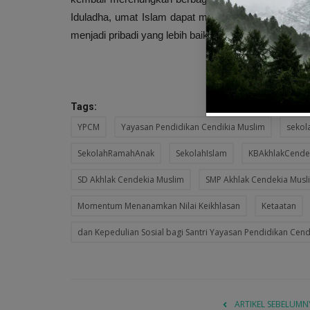
Iduladha, umat Islam dapat memperkuat ketaatan k
menjadi pribadi yang lebih baik dalam kehidupan sehar
Tags:
YPCM
Yayasan Pendidikan Cendikia Muslim
sekol
SekolahRamahAnak
SekolahIslam
KBAkhlakCende
SD Akhlak Cendekia Muslim
SMP Akhlak Cendekia Musl
Momentum Menanamkan Nilai Keikhlasan
Ketaatan
dan Kepedulian Sosial bagi Santri Yayasan Pendidikan Cen
ARTIKEL SEBELUMN