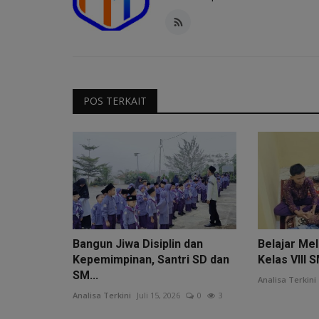
POS TERKAIT
Bangun Jiwa Disiplin dan
Belajar Mel
Kepemimpinan, Santri SD dan
Kelas VIII 
SM...
Analisa Terkini
Analisa Terkini
Juli 15, 2026
0
3