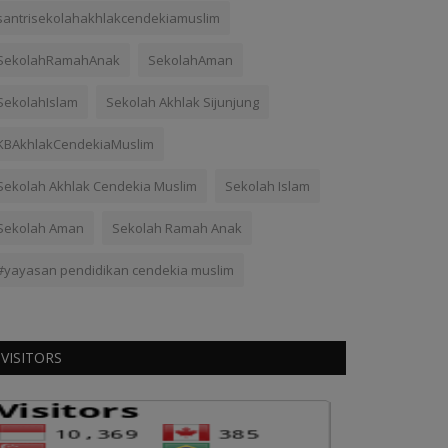
santrisekolahakhlakcendekiamuslim
SekolahRamahAnak
SekolahAman
SekolahIslam
Sekolah Akhlak Sijunjung
KBAkhlakCendekiaMuslim
Sekolah Akhlak Cendekia Muslim
Sekolah Islam
Sekolah Aman
Sekolah Ramah Anak
#yayasan pendidikan cendekia muslim
VISITORS